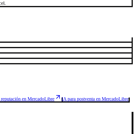
el.
reputación en MercadoLibre
IA para postventa en MercadoLibre