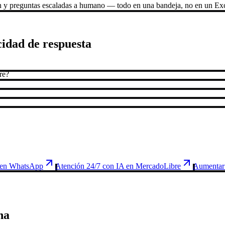
n y preguntas escaladas a humano — todo en una bandeja, no en un Exc
idad de respuesta
re?
 en WhatsApp
Atención 24/7 con IA en MercadoLibre
Aumentar 
na