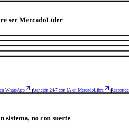
ere ser MercadoLíder
 en WhatsApp
Atención 24/7 con IA en MercadoLibre
Responder
 sistema, no con suerte